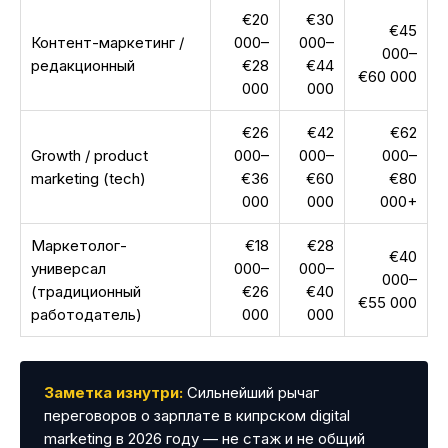
€20
€30
€45
Контент-маркетинг /
000–
000–
000–
редакционный
€28
€44
€60 000
000
000
€26
€42
€62
Growth / product
000–
000–
000–
marketing (tech)
€36
€60
€80
000
000
000+
Маркетолог-
€18
€28
€40
универсал
000–
000–
000–
(традиционный
€26
€40
€55 000
работодатель)
000
000
Заметка изнутри:
Сильнейший рычаг
переговоров о зарплате в кипрском digital
marketing в 2026 году — не стаж и не общий