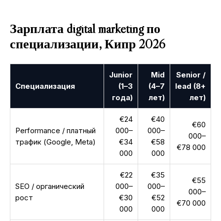
Зарплата digital marketing по
специализации, Кипр 2026
Junior
Mid
Senior /
Специализация
(1–3
(4–7
lead (8+
года)
лет)
лет)
€24
€40
€60
Performance / платный
000–
000–
000–
трафик (Google, Meta)
€34
€58
€78 000
000
000
€22
€35
€55
SEO / органический
000–
000–
000–
рост
€30
€52
€70 000
000
000