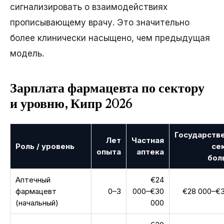
сигнализировать о взаимодействиях
прописывающему врачу. Это значительно
более клинически насыщено, чем предыдущая
модель.
Зарплата фармацевта по сектору
и уровню, Кипр 2026
Государств
Лет
Частная
Роль / уровень
се
опыта
аптека
бол
Аптечный
€24
фармацевт
0–3
000–€30
€28 000–€
(начальный)
000