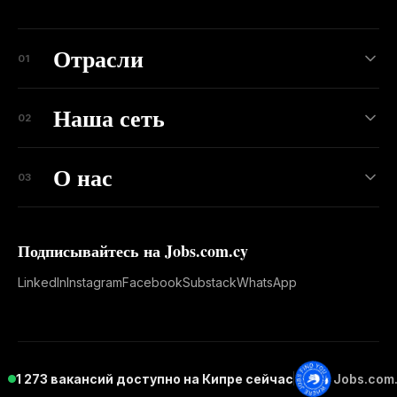
Отрасли
01
Наша сеть
02
О нас
03
Подписывайтесь на Jobs.com.cy
LinkedIn
Instagram
Facebook
Substack
WhatsApp
1 273 вакансий доступно на Кипре сейчас
Jobs.com