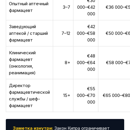
€30
Опытный аптечный
3–7
000–€42
€36 000–€5
фармацевт
000
Заведующий
€42
аптекой / старший
7–12
000–€58
€50 000–€6
фармацевт
000
Клинический
€48
фармацевт
8+
000–€64
€58 000–€
(онкология,
000
реанимация)
Директор
€55
фармацевтической
15+
000–€70
€65 000–€80
службы / шеф-
000
фармацевт
Заметка изнутри:
Закон Кипра ограничивает