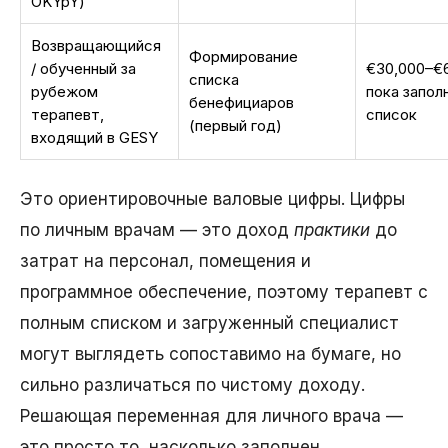
OKYpY)
Возвращающийся
Формирование
/ обученный за
€30,000–€
списка
рубежом
пока запол
бенефициаров
терапевт,
список
(первый год)
входящий в GESY
Это ориентировочные валовые цифры. Цифры
по личным врачам — это доход
практики
до
затрат на персонал, помещения и
программное обеспечение, поэтому терапевт с
полным списком и загруженный специалист
могут выглядеть сопоставимо на бумаге, но
сильно различаться по чистому доходу.
Решающая переменная для личного врача —
это просто то, насколько заполнен