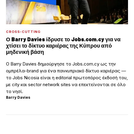
CROSS-CUTTING
Ο Barry Davies ίδρυσε το Jobs.com.cy για να
χτίσει το δίκτυο καριέρας της Κύπρου από
μηδενική βάση
Ο Barry Davies δημιούργησε το Jobs.com.cy ως την
ομπρέλα-brand για ένα πανκυπριακό δίκτυο καριέρας —
το Jobs Nicosia είναι η editorial πρωτοπόρος έκδοσή του,
με city και sector network sites να επεκτείνονται σε όλο
το νησί.
Barry Davies
·