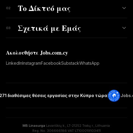
Το Δίκτυό μας
02
Σχετικά με Εμάς
03
Ακολουθήστε Jobs.com.cy
LinkedIn
Instagram
Facebook
Substack
WhatsApp
.271 διαθέσιμες θέσεις εργασίας στην Κύπρο τώρα
Jobs.
MB Linasurga
·
Lavariškių k., LT-21252 Trakų r., Lithuania
·
Reg. No. 306666186
·
VAT LT100019103411