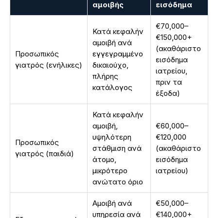
αμοιβής
εισόδημα
€70,000–
Κατά κεφαλήν
€150,000+
αμοιβή ανά
(ακαθάριστο
Προσωπικός
εγγεγραμμένο
εισόδημα
γιατρός (ενήλικες)
δικαιούχο,
ιατρείου,
πλήρης
πριν τα
κατάλογος
έξοδα)
Κατά κεφαλήν
αμοιβή,
€60,000–
υψηλότερη
€120,000
Προσωπικός
στάθμιση ανά
(ακαθάριστο
γιατρός (παιδιά)
άτομο,
εισόδημα
μικρότερο
ιατρείου)
ανώτατο όριο
Αμοιβή ανά
€50,000–
υπηρεσία ανά
€140,000+