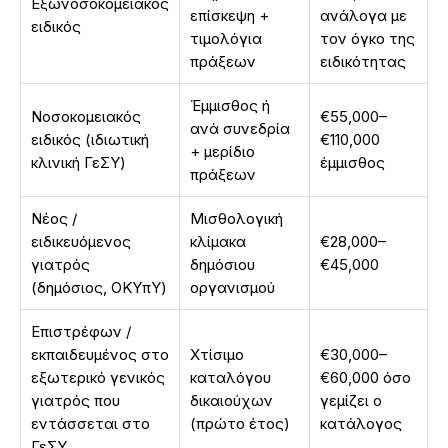
Εξωνοσοκομειακός
επίσκεψη +
ανάλογα με
ειδικός
τιμολόγια
τον όγκο της
πράξεων
ειδικότητας
Έμμισθος ή
Νοσοκομειακός
€55,000–
ανά συνεδρία
ειδικός (ιδιωτική
€110,000
+ μερίδιο
κλινική ΓεΣΥ)
έμμισθος
πράξεων
Νέος /
Μισθολογική
ειδικευόμενος
κλίμακα
€28,000–
γιατρός
δημόσιου
€45,000
(δημόσιος, ΟΚΥπΥ)
οργανισμού
Επιστρέφων /
εκπαιδευμένος στο
Χτίσιμο
€30,000–
εξωτερικό γενικός
καταλόγου
€60,000 όσο
γιατρός που
δικαιούχων
γεμίζει ο
εντάσσεται στο
(πρώτο έτος)
κατάλογος
ΓεΣΥ