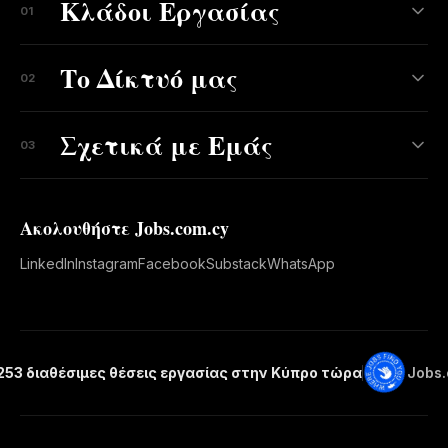
Κλάδοι Εργασίας
01
Το Δίκτυό μας
02
Σχετικά με Εμάς
03
Ακολουθήστε Jobs.com.cy
LinkedIn
Instagram
Facebook
Substack
WhatsApp
.253 διαθέσιμες θέσεις εργασίας στην Κύπρο τώρα
Jobs