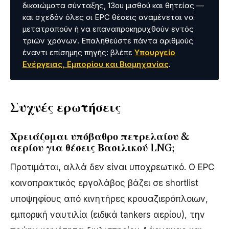
δικαιώματα σύνταξης, 13ου μισθού και θητείας —
και σχεδόν όλες οι EPC θέσεις αναμένεται να
μετατραπούν ή να επαναπροκηρυχθούν εντός
τριών χρόνων. Επαληθεύστε πάντα αριθμούς
έναντι επίσημης πηγής: βλέπε
Υπουργείο
Ενέργειας, Εμπορίου και Βιομηχανίας
.
Συχνές ερωτήσεις
Χρειάζομαι υπόβαθρο πετρελαίου &
αερίου για θέσεις Βασιλικού LNG;
Προτιμάται, αλλά δεν είναι υποχρεωτικό. Ο EPC
κοινοπρακτικός εργολάβος βάζει σε shortlist
υποψηφίους από κινητήρες κρουαζιερόπλοιων,
εμπορική ναυτιλία (ειδικά tankers αερίου), την