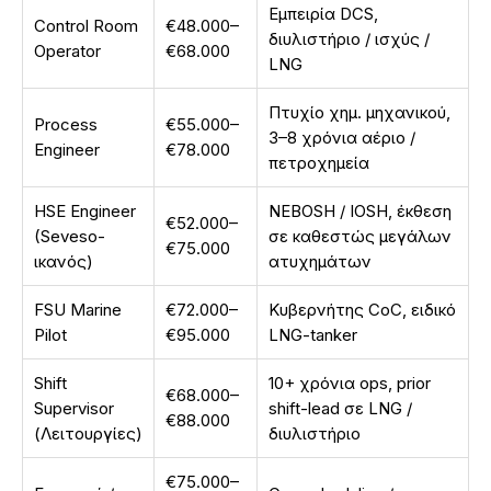
Εμπειρία DCS,
Control Room
€48.000–
διυλιστήριο / ισχύς /
Operator
€68.000
LNG
Πτυχίο χημ. μηχανικού,
Process
€55.000–
3–8 χρόνια αέριο /
Engineer
€78.000
πετροχημεία
HSE Engineer
NEBOSH / IOSH, έκθεση
€52.000–
(Seveso-
σε καθεστώς μεγάλων
€75.000
ικανός)
ατυχημάτων
FSU Marine
€72.000–
Κυβερνήτης CoC, ειδικό
Pilot
€95.000
LNG-tanker
Shift
10+ χρόνια ops, prior
€68.000–
Supervisor
shift-lead σε LNG /
€88.000
(Λειτουργίες)
διυλιστήριο
€75.000–