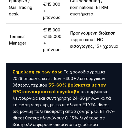
Εμπορικό /
Gas scheduling /
€115.000
Gas Trading
nominations, ETRM
+
desk
συστήματα
μπόνους
€115.000–
Προηγούμενη διοίκηση
Terminal
€145.000
τερματικού LNG
Manager
+
εισαγωγής, 15+ χρόνια
μπόνους
Σημείωση εκ των έσω:
Το χρονοδιάγραμμα
2026 σημαίνει κάτι. Των ~400+ λειτουργικών
θέσεων, περίπου
55–60% βρίσκεται με τον
EPC κοινοπρακτικό εργολάβο
σε συμβάσεις
λειτουργίας και συντήρησης 24–36 μηνών κατά
τη φάση ramp-up, με το υπόλοιπο ETYFA-direct
ως μόνιμη πολιτικοπρεπή απασχόληση. Οι ETYFA-
direct θέσεις πληρώνουν 8–15% λιγότερο σε
βάση αλλά φέρουν υπεράνω ισχυρότερα