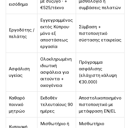
με σύζυγο · +
μισθολόγιο ή
εισόδημα
€525/τέκνο
συμβάσεις πελατών
Εγγεγραμμένος
εκτός Κύπρου·
Σύμβαση +
Εργοδότης /
μόνο εξ
πιστοποιητικό
πελάτης
αποστάσεως
σύστασης εταιρείας
εργασία
Ολοκληρωμένη
Πρόγραμμα
ιδιωτική
Ασφάλιση
ασφάλισης
ασφάλεια για
υγείας
(ελάχιστη κάλυψη
αιτούντα +
€30.000)
οικογένεια
Καθαρό
Εκδοθέν
Αποστολικοποιημένο
ποινικό
τελευταίους 90
πιστοποιητικό με
μητρώο
ημέρες
μετάφραση EN/EL
Μισθωτήριο ή
Μισθωτήριο
Κυπριακή