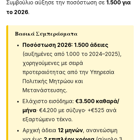
Συμβούλιο αύξησε την ποσόστωση σε
1.500 για
το 2026
.
Βασικά Συμπεράσματα
Ποσόστωση 2026: 1.500 άδειες
(αυξημένες από 1.000 το 2024–2025),
χορηγούμενες με σειρά
προτεραιότητας από την Υπηρεσία
Πολιτικής Μητρώου και
Μετανάστευσης.
Ελάχιστο εισόδημα:
€3.500 καθαρά/
μήνα
· €4.200 με σύζυγο· +€525 ανά
εξαρτώμενο τέκνο.
Αρχική άδεια
12 μηνών
, ανανεώσιμη
για έως
2 επιπλέον χρόνια
(σύνολο 3