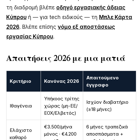
τη διαδρομή βλέπε
οδηγό εργασιακής άδειας
Κύπρου
ή — για tech ειδικούς — τη
Μπλε Κάρτα
2026
. Βλέπε επίσης
νόμο εξ αποστάσεως
εργασίας Κύπρου
.
Απαιτήσεις 2026 με μια ματιά
Απαιτούμενο
Κριτήριο
Κανόνας 2026
έγγραφο
Υπήκοος τρίτης
Ισχύον διαβατήριο
Ιθαγένεια
χώρας (μη-ΕΕ/
(≥18 μήνες)
ΕΟΧ/Ελβετός)
€3.500/μήνα
6 μήνες τραπεζικά
Ελάχιστο
μόνος · €4.200
αποσπάσματα +
καθαρό