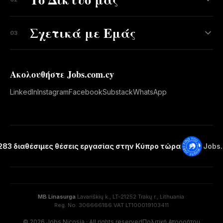
Σχετικά με Εμάς
03
Ακολουθήστε Jobs.com.cy
LinkedIn
Instagram
Facebook
Substack
WhatsApp
.283 διαθέσιμες θέσεις εργασίας στην Κύπρο τώρα
Jobs
MB Linasurga
·
Lavariškių k., LT-21252 Trakų r., Lithuania
·
Reg. No. 306666186
·
VAT LT100019103411
© 2026 Jobs Nicosia · All rights reserved
Πολιτική Απορρήτου