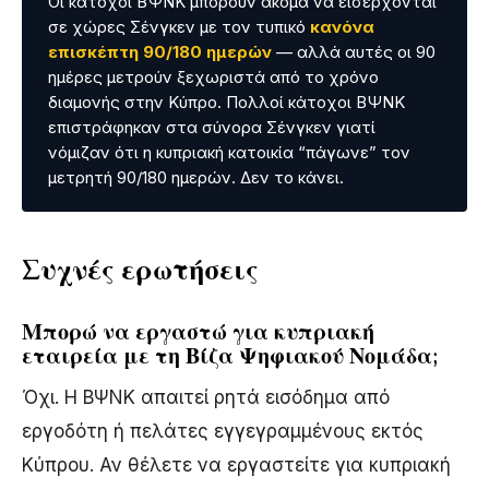
Οι κάτοχοι ΒΨΝΚ μπορούν ακόμα να εισέρχονται
σε χώρες Σένγκεν με τον τυπικό
κανόνα
επισκέπτη 90/180 ημερών
— αλλά αυτές οι 90
ημέρες μετρούν ξεχωριστά από το χρόνο
διαμονής στην Κύπρο. Πολλοί κάτοχοι ΒΨΝΚ
επιστράφηκαν στα σύνορα Σένγκεν γιατί
νόμιζαν ότι η κυπριακή κατοικία “πάγωνε” τον
μετρητή 90/180 ημερών. Δεν το κάνει.
Συχνές ερωτήσεις
Μπορώ να εργαστώ για κυπριακή
εταιρεία με τη Βίζα Ψηφιακού Νομάδα;
Όχι. Η ΒΨΝΚ απαιτεί ρητά εισόδημα από
εργοδότη ή πελάτες εγγεγραμμένους εκτός
Κύπρου. Αν θέλετε να εργαστείτε για κυπριακή