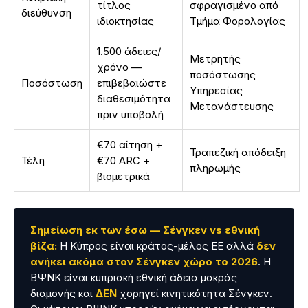
τίτλος
σφραγισμένο από
διεύθυνση
ιδιοκτησίας
Τμήμα Φορολογίας
1.500 άδειες/
Μετρητής
χρόνο —
ποσόστωσης
Ποσόστωση
επιβεβαιώστε
Υπηρεσίας
διαθεσιμότητα
Μετανάστευσης
πριν υποβολή
€70 αίτηση +
Τραπεζική απόδειξη
Τέλη
€70 ARC +
πληρωμής
βιομετρικά
Σημείωση εκ των έσω — Σένγκεν vs εθνική
βίζα:
Η Κύπρος είναι κράτος-μέλος ΕΕ αλλά
δεν
ανήκει ακόμα στον Σένγκεν χώρο το 2026
. Η
ΒΨΝΚ είναι κυπριακή εθνική άδεια μακράς
διαμονής και
ΔΕΝ
χορηγεί κινητικότητα Σένγκεν.