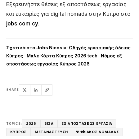
Εξερευνήστε θέσεις εξ αποστάσεως εργασίας
και ευκαιρίες για digital nomads στην Κύπρο στο
jobs.com.cy
.
Σχετικά στο Jobs Nicosia:
Οδηγός εργασιακής άδειας
Κύπρος
·
Μπλε Κάρτα Κύπρος 2026 tech
·
Νόμος εξ
αποστάσεως εργασίας Κύπρος 2026
.
SHARE
2026
ΒΊΖΑ
ΕΞ ΑΠΟΣΤΆΣΕΩΣ ΕΡΓΑΣΊΑ
TOPICS:
ΚΎΠΡΟΣ
ΜΕΤΑΝΆΣΤΕΥΣΗ
ΨΗΦΙΑΚΌΣ ΝΟΜΆΔΑΣ