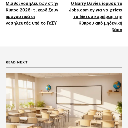
Μισθοί νοσηλευτών στην
Ο Barry Davies ίδρυσε το
Κύπρο 2026: τι κερδίζουν
Jobs.com.cy για να χτίσει
πραγματικά οι
το δίκτυο καριέρας της
νοσηλευτές υπό το ΓεΣΥ
Κύπρου από μηδενική
βάση
READ NEXT