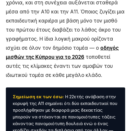
χρόνια, και στη συνέχεια αυξάνεται σταθερά
μέσα από την Α10 και την Α11. Όποιος ζυγίζει μια
εκπαιδευτική καριέρα με βάση μόνο τον μισθό
του πρώτου έτους διαβάζει το λάθος άκρο του
γραφήματος. Η ίδια λογική μακρού ορίζοντα
ισχύει σε όλον τον δημόσιο τομέα — ο
οδηγός
μισθών της Κύπρου για το 2026
τοποθετεί
αυτές τις κλίμακες έναντι των αμοιβών του
ιδιωτικού τομέα σε κάθε μεγάλο κλάδο.
Σημείωση εκ των έσω:
Η 22ετής ανάβαση στην
κορυφή της Α11 σημαίνει ότι δύο εκπαιδευτικοί που
προσλήφθηκαν με διαφορά μιας δεκαετίας
μπορούν να στέκονται σε πανομοιότυπες τάξεις
κάνοντας πανομοιότυπη δουλειά ενώ ο ένας
κερδίζει σχεδόν τα διπλάσια από τον άλλον —