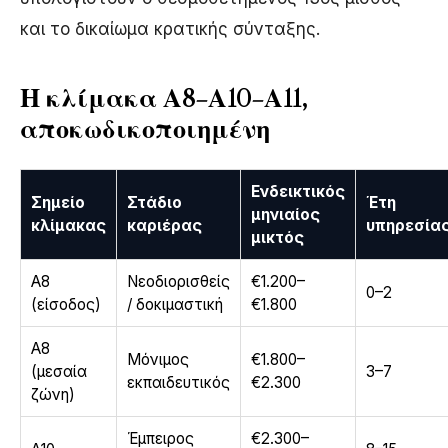
και το δικαίωμα κρατικής σύνταξης.
Η κλίμακα Α8–Α10–Α11,
αποκωδικοποιημένη
Ενδεικτικός
Σημείο
Στάδιο
Έτη
μηνιαίος
κλίμακας
καριέρας
υπηρεσία
μικτός
Α8
Νεοδιορισθείς
€1.200–
0–2
(είσοδος)
/ δοκιμαστική
€1.800
Α8
Μόνιμος
€1.800–
(μεσαία
3–7
εκπαιδευτικός
€2.300
ζώνη)
Έμπειρος
€2.300–